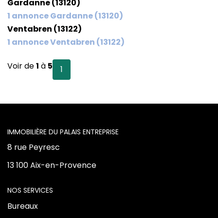
Gardanne (13120)
1 annonce Gardanne (13120)
Vente Locaux D'activités
Ventabren (13122)
Location Locaux D'activités
1 annonce Ventabren (13122)
Voir de
1
à
5
1
ALERTE
ACTUALITÉS
NOS AGENCES
L'AGENCE
8 rue Peyresc
Qui Sommes Nous
13 100 Aix-en-Provence
Notre Équipe
NOS SERVICES
CONTACT
Bureaux