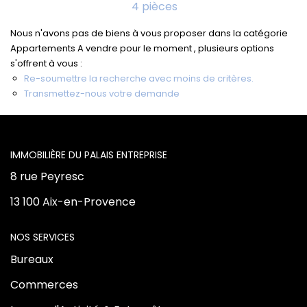
4 pièces
Vente Locaux D'activités
Nous n'avons pas de biens à vous proposer dans la catégorie
Appartements A vendre pour le moment , plusieurs options
Location Locaux D'activités
s'offrent à vous :
Re-soumettre la recherche avec moins de critères.
Transmettez-nous votre demande
ALERTE
ACTUALITÉS
L'AGENCE
8 rue Peyresc
NOS AGENCES
13 100 Aix-en-Provence
Qui Sommes Nous
Notre Équipe
NOS SERVICES
Bureaux
Commerces
CONTACT