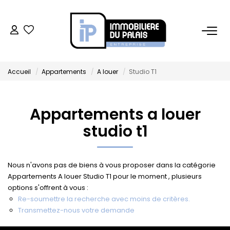
BUREAUX
Accueil
Appartements
A louer
Studio T1
Bureaux À Vendre
Bureaux À Louer
Appartements a louer
studio t1
COMMERCES
Ventes Locaux Commerciaux
Nous n'avons pas de biens à vous proposer dans la catégorie
Location Locaux Commerciaux
Appartements A louer Studio T1 pour le moment , plusieurs
options s'offrent à vous :
Murs
Re-soumettre la recherche avec moins de critères.
Transmettez-nous votre demande
LOCAUX D'ACTIVITÉS