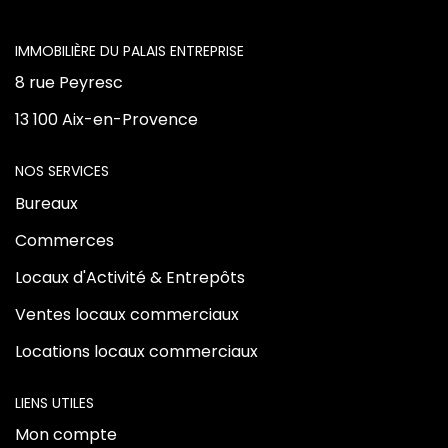
Vente Locaux D'activités
L'AGENCE
Location Locaux D'activités
8 rue Peyresc
13 100 Aix-en-Provence
ALERTE
NOS SERVICES
ACTUALITÉS
Bureaux
Commerces
NOS AGENCES
Locaux d'Activité & Entrepôts
Qui Sommes Nous
Ventes locaux commerciaux
Notre Équipe
Locations locaux commerciaux
LIENS UTILES
CONTACT
Mon compte