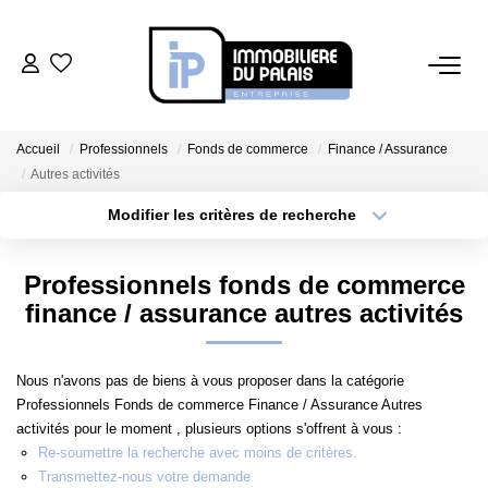
BUREAUX
Accueil
Professionnels
Fonds de commerce
Finance / Assurance
Bureaux À Vendre
Autres activités
Bureaux À Louer
Modifier les critères de recherche
Localisation
Type de transaction
Surface min
COMMERCES
Professionnels fonds de commerce
Type de bien
finance / assurance autres activités
Ventes Locaux Commerciaux
Plus de critères
Budget max
Location Locaux Commerciaux
Créer une alerte
Nous n'avons pas de biens à vous proposer dans la catégorie
Murs
Professionnels Fonds de commerce Finance / Assurance Autres
activités pour le moment , plusieurs options s'offrent à vous :
Re-soumettre la recherche avec moins de critères.
LOCAUX D'ACTIVITÉS
Transmettez-nous votre demande