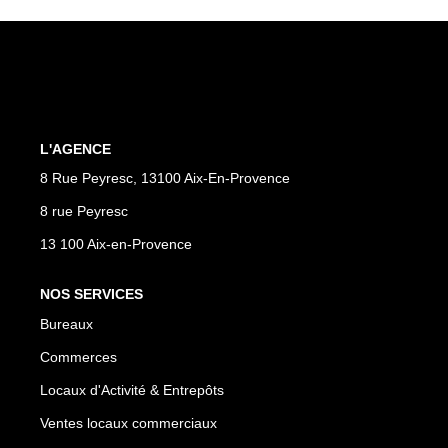
Vente Locaux D'activités
Location Locaux D'activités
ALERTE
L'AGENCE
8 Rue Peyresc, 13100 Aix-En-Provence
ACTUALITÉS
8 rue Peyresc
NOS AGENCES
13 100 Aix-en-Provence
Qui Sommes Nous
NOS SERVICES
Notre Équipe
Bureaux
Commerces
CONTACT
Locaux d'Activité & Entrepôts
Ventes locaux commerciaux