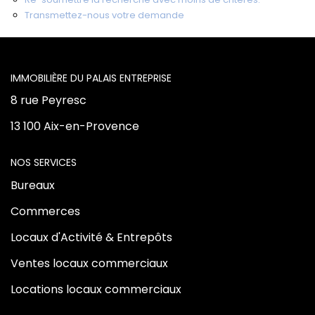
Transmettez-nous votre demande
Vente Locaux D'activités
Location Locaux D'activités
L'AGENCE
8 rue Peyresc
ALERTE
13 100 Aix-en-Provence
ACTUALITÉS
NOS SERVICES
NOS AGENCES
Bureaux
Commerces
Qui Sommes Nous
Locaux d'Activité & Entrepôts
Notre Équipe
Ventes locaux commerciaux
Locations locaux commerciaux
CONTACT