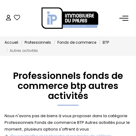
BUREAUX
Accueil
Professionnels
Fonds de commerce
BTP
Bureaux À Vendre
Autres activités
Bureaux À Louer
Professionnels fonds de
COMMERCES
commerce btp autres
Ventes Locaux Commerciaux
activités
Location Locaux Commerciaux
Murs
Nous n'avons pas de biens à vous proposer dans la catégorie
Professionnels Fonds de commerce BTP Autres activités pour le
moment , plusieurs options s'offrent à vous :
LOCAUX D'ACTIVITÉS
Re-soumettre la recherche avec moins de critères.