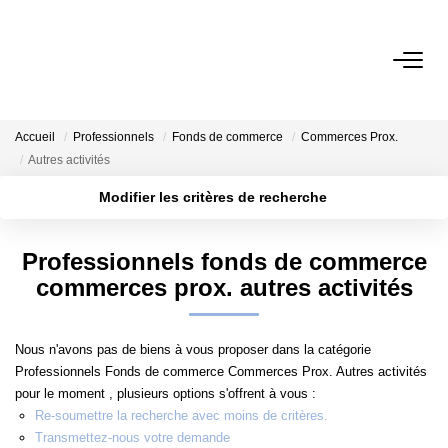
BUREAUX
Accueil
Professionnels
Fonds de commerce
Commerces Prox.
Bureaux À Vendre
Autres activités
Bureaux À Louer
Modifier les critères de recherche
Localisation
Type de transaction
Surface min
COMMERCES
Professionnels fonds de commerce
Type de bien
commerces prox. autres activités
Ventes Locaux Commerciaux
Plus de critères
Budget max
Location Locaux Commerciaux
Créer une alerte
Nous n'avons pas de biens à vous proposer dans la catégorie
Murs
Professionnels Fonds de commerce Commerces Prox. Autres activités
pour le moment , plusieurs options s'offrent à vous :
Re-soumettre la recherche avec moins de critères.
LOCAUX D'ACTIVITÉS
Transmettez-nous votre demande