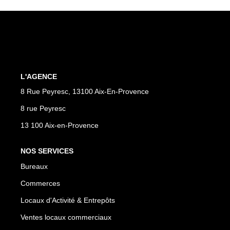
Vente Locaux D'activités
Location Locaux D'activités
ALERTE
L'AGENCE
8 Rue Peyresc, 13100 Aix-En-Provence
ACTUALITÉS
8 rue Peyresc
NOS AGENCES
13 100 Aix-en-Provence
Qui Sommes Nous
NOS SERVICES
Notre Équipe
Bureaux
Commerces
CONTACT
Locaux d'Activité & Entrepôts
Ventes locaux commerciaux