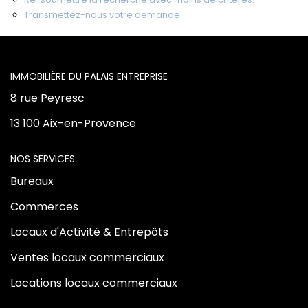
Transmettez-nous votre demande
Vente Locaux D'activités
Location Locaux D'activités
L'AGENCE
8 rue Peyresc
ALERTE
13 100 Aix-en-Provence
ACTUALITÉS
NOS SERVICES
NOS AGENCES
Bureaux
Commerces
Qui Sommes Nous
Locaux d'Activité & Entrepôts
Notre Équipe
Ventes locaux commerciaux
Locations locaux commerciaux
CONTACT