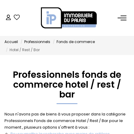
BUREAUX
Accueil
Professionnels
Fonds de commerce
Bureaux À Vendre
Hotel / Rest / Bar
Bureaux À Louer
Professionnels fonds de
COMMERCES
commerce hotel / rest /
Ventes Locaux Commerciaux
bar
Location Locaux Commerciaux
Murs
Nous n'avons pas de biens à vous proposer dans la catégorie
Professionnels Fonds de commerce Hotel / Rest / Bar pour le
moment , plusieurs options s'offrent à vous :
LOCAUX D'ACTIVITÉS
Re-soumettre la recherche avec moins de critères.