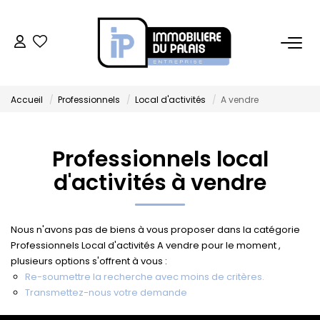
BUREAUX
Accueil
Professionnels
Local d'activités
A vendre
Bureaux À Vendre
Bureaux À Louer
Professionnels local
d'activités à vendre
COMMERCES
Ventes Locaux Commerciaux
Nous n'avons pas de biens à vous proposer dans la catégorie
Location Locaux Commerciaux
Professionnels Local d'activités A vendre pour le moment ,
plusieurs options s'offrent à vous :
Murs
Re-soumettre la recherche avec moins de critères.
Transmettez-nous votre demande
LOCAUX D'ACTIVITÉS