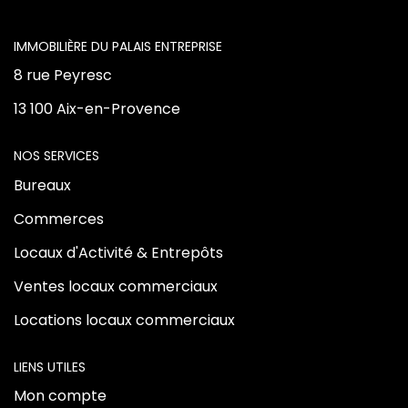
Vente Locaux D'activités
L'AGENCE
Location Locaux D'activités
8 rue Peyresc
13 100 Aix-en-Provence
ALERTE
NOS SERVICES
ACTUALITÉS
Bureaux
Commerces
NOS AGENCES
Locaux d'Activité & Entrepôts
Qui Sommes Nous
Ventes locaux commerciaux
Notre Équipe
Locations locaux commerciaux
LIENS UTILES
CONTACT
Mon compte