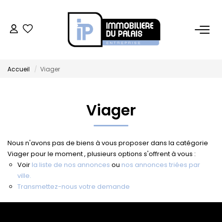
BUREAUX
Accueil
Viager
Bureaux À Vendre
Bureaux À Louer
Viager
COMMERCES
Nous n'avons pas de biens à vous proposer dans la catégorie
Ventes Locaux Commerciaux
Viager pour le moment , plusieurs options s'offrent à vous :
Voir
la liste de nos annonces
ou
nos annonces triées par
Location Locaux Commerciaux
ville.
Murs
Transmettez-nous votre demande
LOCAUX D'ACTIVITÉS