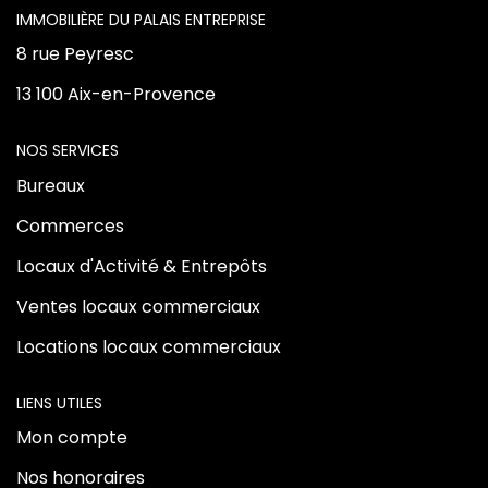
L'AGENCE
Vente Locaux D'activités
8 rue Peyresc
Location Locaux D'activités
13 100 Aix-en-Provence
NOS SERVICES
ALERTE
Bureaux
ACTUALITÉS
Commerces
Locaux d'Activité & Entrepôts
NOS AGENCES
Ventes locaux commerciaux
Qui Sommes Nous
Locations locaux commerciaux
Notre Équipe
LIENS UTILES
Mon compte
CONTACT
Nos honoraires