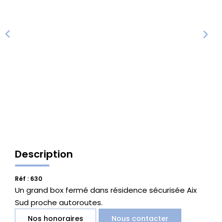
Vente Locaux D'activités
Location Locaux D'activités
ALERTE
ACTUALITÉS
NOS AGENCES
Description
Qui Sommes Nous
Notre Équipe
Réf : 630
Un grand box fermé dans résidence sécurisée Aix
Sud proche autoroutes.
CONTACT
Nos honoraires
Nous contacter