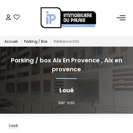
BUREAUX
Accueil
Parking / Box
Référence 630
Bureaux À Vendre
Bureaux À Louer
Parking / box Aix En Provence
,
Aix en
provence
COMMERCES
Loué
Ventes Locaux Commerciaux
Location Locaux Commerciaux
Réf : 630
Murs
Loué
LOCAUX D'ACTIVITÉS