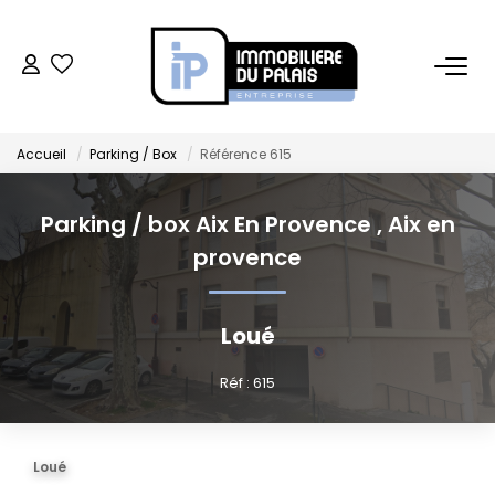
BUREAUX
Accueil
Parking / Box
Référence 615
Bureaux À Vendre
Bureaux À Louer
Parking / box Aix En Provence
,
Aix en
provence
COMMERCES
Loué
Ventes Locaux Commerciaux
Location Locaux Commerciaux
Réf : 615
Murs
Loué
LOCAUX D'ACTIVITÉS