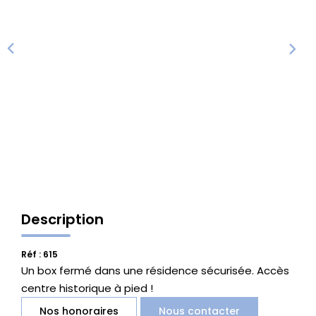
Vente Locaux D'activités
Location Locaux D'activités
ALERTE
ACTUALITÉS
NOS AGENCES
Description
Qui Sommes Nous
Notre Équipe
Réf : 615
Un box fermé dans une résidence sécurisée. Accès
centre historique à pied !
CONTACT
Nos honoraires
Nous contacter