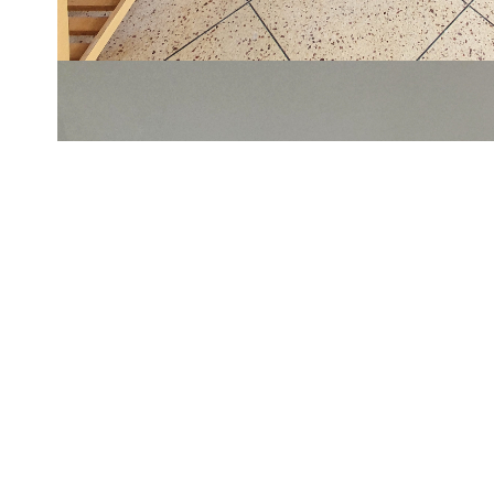
entretenue avec ascenseur.
le bien est disponible des à présent.
l'appartement dispose d'une terrasse et d'une vue remarquable
des places de parking libres sont à votre disposition dans la 
De nombreux commerces de proximité sont en bas de l'imme
Zone soumise à l'encadrement des loyers
Loyer de base :
856.29
€/mois
Loyer de référence majoré (loyer de base à ne pas dépasser) :
830
€/mois
Complément de loyer :
€/mois
Impri
Nos honoraires