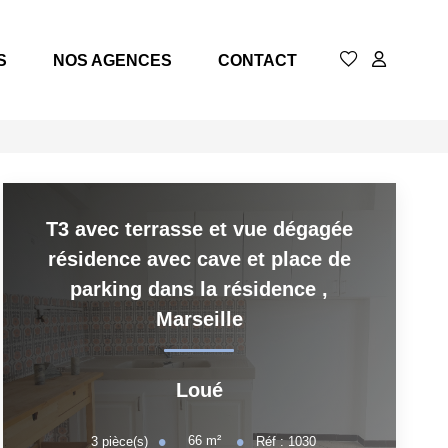
ITÉS
NOS AGENCES
CONTACT
T3 avec terrasse et vue dégagée
résidence avec cave et place de
parking dans la résidence
,
Marseille
Loué
66
m²
3
pièce(s)
Réf :
1030