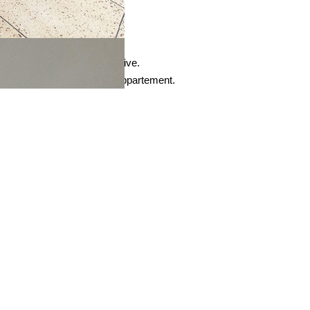
 sur la ville.
résidence et une cave privative.
uble à quelques pas de l'appartement.
Partager
mer