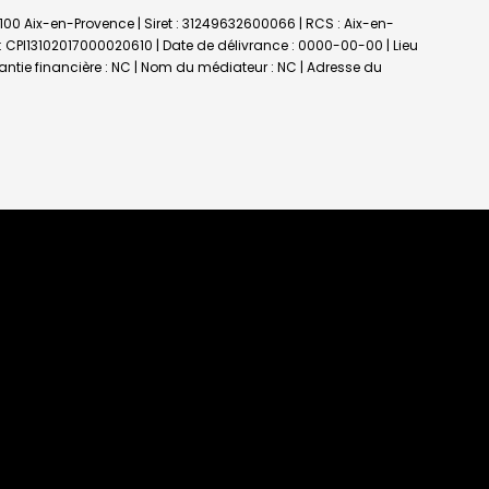
3100 Aix-en-Provence | Siret : 31249632600066 | RCS : Aix-en-
 : CPI13102017000020610 | Date de délivrance : 0000-00-00 | Lieu
rantie financière : NC | Nom du médiateur : NC | Adresse du