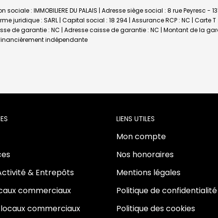
n sociale : IMMOBILIERE DU PALAIS | Adresse siège social : 8 rue Peyresc - 1
 juridique : SARL | Capital social : 18 294 | Assurance RCP : NC |
Carte T
aisse de garantie : NC | Adresse caisse de garantie : NC | Montant de la ga
t financièrement indépendante
ES
LIENS UTILES
Mon compte
es
Nos honoraires
Activité & Entrepôts
Mentions légales
ocaux commerciaux
Politique de confidentialité
 locaux commerciaux
Politique des cookies