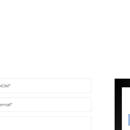
NOM*
email*