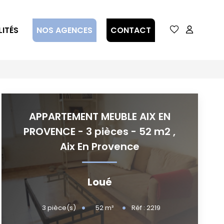
ITÉS
NOS AGENCES
CONTACT
APPARTEMENT MEUBLE AIX EN
PROVENCE - 3 pièces - 52 m2
,
Aix En Provence
Loué
52
m²
3
pièce(s)
Réf :
2219