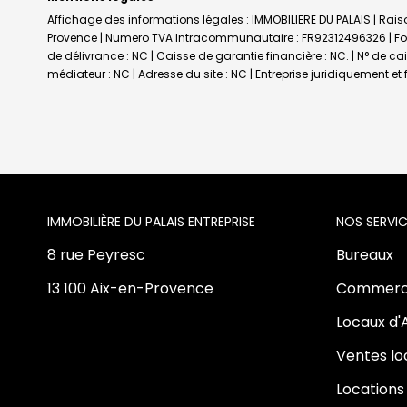
Affichage des informations légales : IMMOBILIERE DU PALAIS | Raiso
Provence | Numero TVA Intracommunautaire : FR92312496326 | Forme
de délivrance : NC | Caisse de garantie financière : NC. | N° de c
médiateur : NC | Adresse du site : NC |
Entreprise juridiquement e
L'AGENCE
NOS SERVIC
8 rue Peyresc
Bureaux
13 100 Aix-en-Provence
Commerc
Locaux d'
Ventes l
Locations