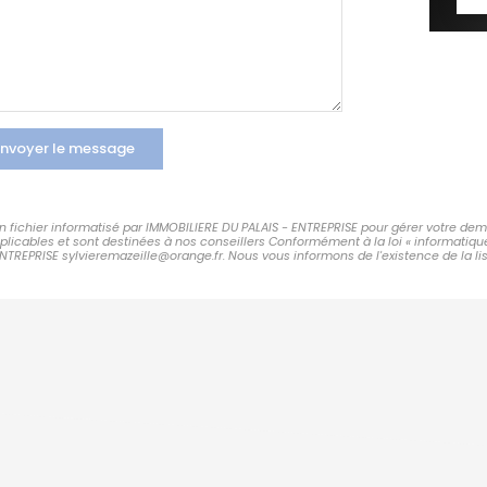
nvoyer le message
 un fichier informatisé par IMMOBILIERE DU PALAIS - ENTREPRISE pour gérer votre de
applicables et sont destinées à nos conseillers Conformément à la loi « informatiqu
ENTREPRISE sylvieremazeille@orange.fr. Nous vous informons de l'existence de la li