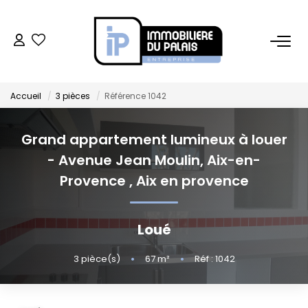
BUREAUX
Accueil
3 pièces
Référence 1042
Bureaux À Vendre
Bureaux À Louer
Grand appartement lumineux à louer
- Avenue Jean Moulin, Aix-en-
COMMERCES
Provence
,
Aix en provence
Ventes Locaux Commerciaux
Loué
Location Locaux Commerciaux
Murs
3
pièce(s)
•
67
m²
•
Réf : 1042
LOCAUX D'ACTIVITÉS