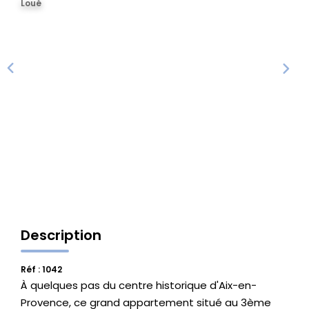
Loué
Vente Locaux D'activités
Location Locaux D'activités
ALERTE
ACTUALITÉS
NOS AGENCES
Qui Sommes Nous
Description
Notre Équipe
Réf : 1042
À quelques pas du centre historique d'Aix-en-
CONTACT
Provence, ce grand appartement situé au 3ème