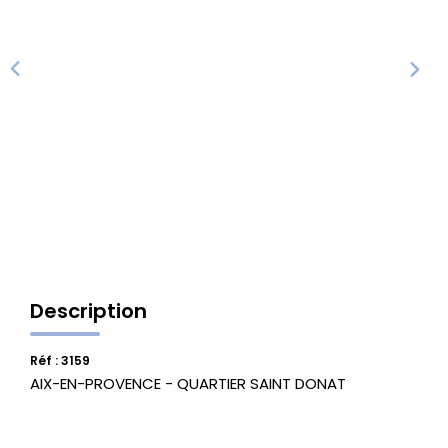
Vente Locaux D'activités
Location Locaux D'activités
ALERTE
ACTUALITÉS
NOS AGENCES
Description
Qui Sommes Nous
Notre Équipe
Réf : 3159
AIX-EN-PROVENCE - QUARTIER SAINT DONAT
CONTACT