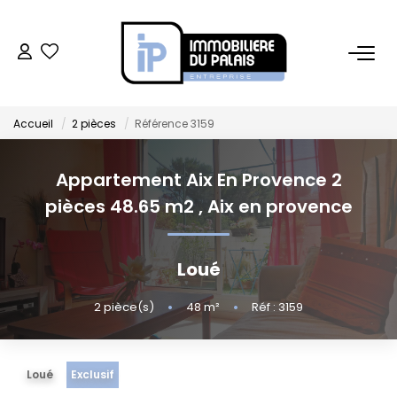
BUREAUX
Accueil
2 pièces
Référence 3159
Bureaux À Vendre
Bureaux À Louer
Appartement Aix En Provence 2
pièces 48.65 m2
,
Aix en provence
COMMERCES
Loué
Ventes Locaux Commerciaux
Location Locaux Commerciaux
2
pièce(s)
•
48
m²
•
Réf : 3159
Murs
Loué
Exclusif
LOCAUX D'ACTIVITÉS