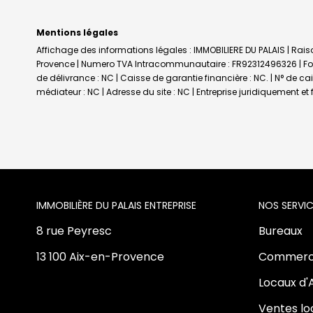
Mentions légales
Affichage des informations légales : IMMOBILIERE DU PALAIS | Raiso
Provence | Numero TVA Intracommunautaire : FR92312496326 | Forme
de délivrance : NC | Caisse de garantie financière : NC. | N° de c
médiateur : NC | Adresse du site : NC |
Entreprise juridiquement e
L'AGENCE
NOS SERVIC
8 rue Peyresc
Bureaux
13 100 Aix-en-Provence
Commerc
Locaux d'
Ventes l