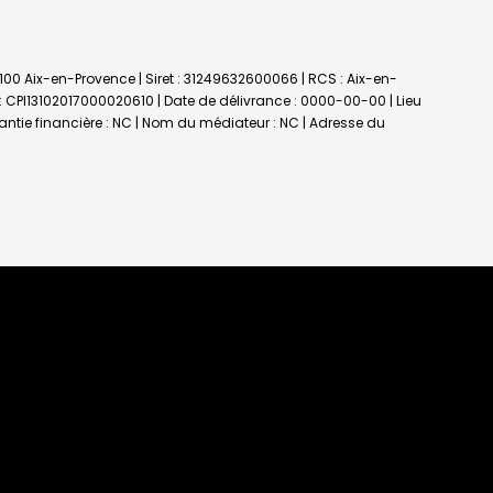
3100 Aix-en-Provence | Siret : 31249632600066 | RCS : Aix-en-
 : CPI13102017000020610 | Date de délivrance : 0000-00-00 | Lieu
rantie financière : NC | Nom du médiateur : NC | Adresse du