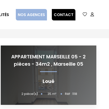
ITÉS
NOS AGENCES
CONTACT
APPARTEMENT MARSEILLE 05 - 2
pièces - 34m2
,
Marseille 05
Loué
35
m²
2
pièce(s)
Réf :
1118