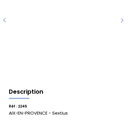
Vente Locaux D'activités
Location Locaux D'activités
ALERTE
ACTUALITÉS
NOS AGENCES
Description
Qui Sommes Nous
Notre Équipe
Réf : 2245
AIX-EN-PROVENCE - Sextius
CONTACT