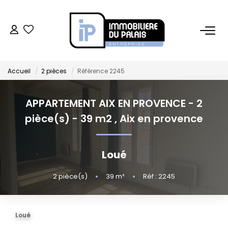
BUREAUX
Accueil
2 pièces
Référence 2245
Bureaux À Vendre
Bureaux À Louer
APPARTEMENT AIX EN PROVENCE - 2
pièce(s) - 39 m2
,
Aix en provence
COMMERCES
Loué
Ventes Locaux Commerciaux
Location Locaux Commerciaux
2
pièce(s)
•
39
m²
•
Réf : 2245
Murs
Loué
LOCAUX D'ACTIVITÉS