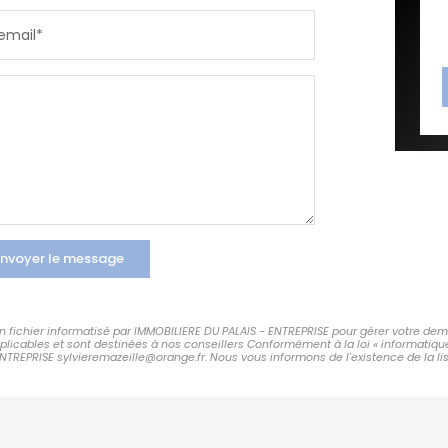
email*
nvoyer le message
 un fichier informatisé par IMMOBILIERE DU PALAIS - ENTREPRISE pour gérer votre de
applicables et sont destinées à nos conseillers Conformément à la loi « informatiqu
ENTREPRISE sylvieremazeille@orange.fr. Nous vous informons de l'existence de la li