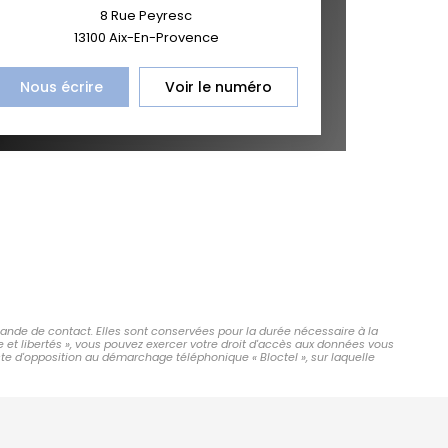
8 Rue Peyresc
13100
Aix-En-Provence
Nous écrire
Voir le numéro
mande de contact. Elles sont conservées pour la durée nécessaire à la
e et libertés », vous pouvez exercer votre droit d'accès aux données vous
ste d'opposition au démarchage téléphonique « Bloctel », sur laquelle