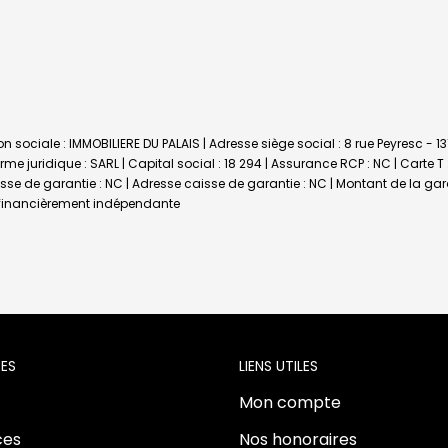
n sociale : IMMOBILIERE DU PALAIS | Adresse siège social : 8 rue Peyresc - 1
 juridique : SARL | Capital social : 18 294 | Assurance RCP : NC |
Carte T
aisse de garantie : NC | Adresse caisse de garantie : NC | Montant de la ga
t financièrement indépendante
ES
LIENS UTILES
Mon compte
es
Nos honoraires