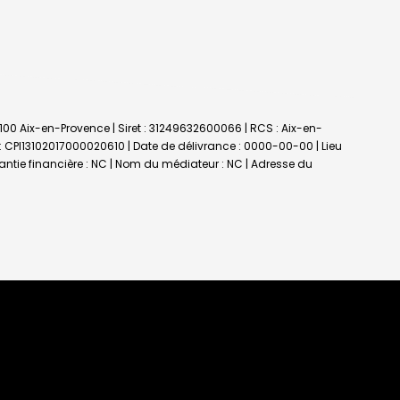
3100 Aix-en-Provence | Siret : 31249632600066 | RCS : Aix-en-
 : CPI13102017000020610 | Date de délivrance : 0000-00-00 | Lieu
rantie financière : NC | Nom du médiateur : NC | Adresse du