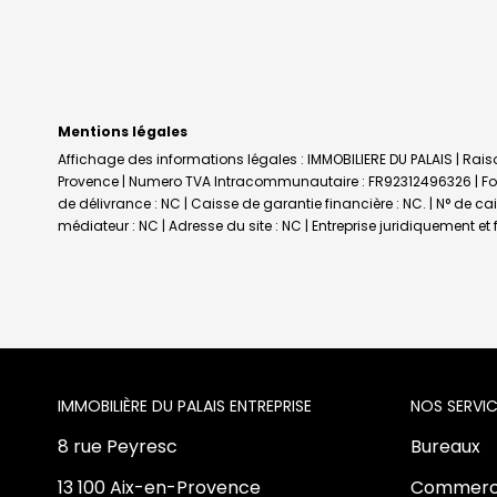
Mentions légales
Affichage des informations légales : IMMOBILIERE DU PALAIS | Raiso
Provence | Numero TVA Intracommunautaire : FR92312496326 | Forme
de délivrance : NC | Caisse de garantie financière : NC. | N° de c
médiateur : NC | Adresse du site : NC |
Entreprise juridiquement e
L'AGENCE
NOS SERVIC
8 rue Peyresc
Bureaux
13 100 Aix-en-Provence
Commerc