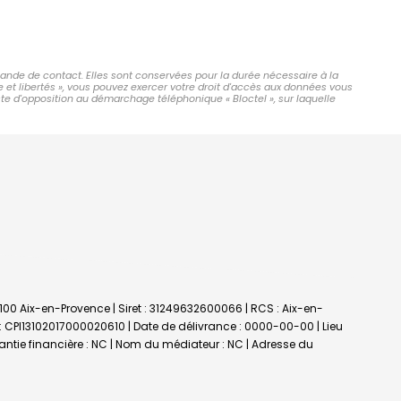
mande de contact. Elles sont conservées pour la durée nécessaire à la
e et libertés », vous pouvez exercer votre droit d'accès aux données vous
ste d'opposition au démarchage téléphonique « Bloctel », sur laquelle
3100 Aix-en-Provence | Siret : 31249632600066 | RCS : Aix-en-
 : CPI13102017000020610 | Date de délivrance : 0000-00-00 | Lieu
rantie financière : NC | Nom du médiateur : NC | Adresse du