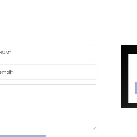
NOM*
email*