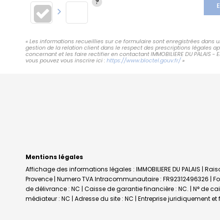
E
« Les informations recueillies sur ce formulaire sont enregistrées dans
gestion de la relation client dans le respect des prescriptions légales 
concernant et les faire rectifier en contactant IMMOBILIERE DU PALAIS - 
vous pouvez vous inscrire ici :
https://www.bloctel.gouv.fr/
»
Mentions légales
Affichage des informations légales : IMMOBILIERE DU PALAIS | Raiso
Provence | Numero TVA Intracommunautaire : FR92312496326 | Forme
de délivrance : NC | Caisse de garantie financière : NC. | N° de c
médiateur : NC | Adresse du site : NC |
Entreprise juridiquement e