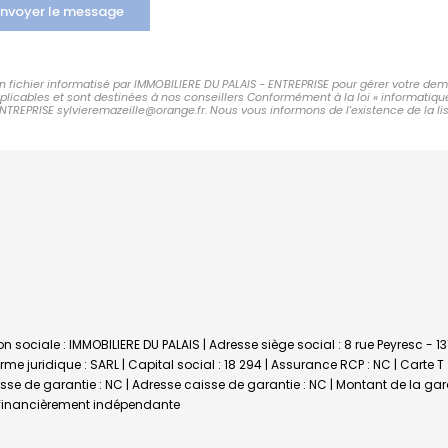
nvoyer le message
 un fichier informatisé par IMMOBILIERE DU PALAIS - ENTREPRISE pour gérer votre de
applicables et sont destinées à nos conseillers Conformément à la loi « informatiqu
ENTREPRISE sylvieremazeille@orange.fr. Nous vous informons de l'existence de la li
n sociale : IMMOBILIERE DU PALAIS | Adresse siège social : 8 rue Peyresc - 1
 juridique : SARL | Capital social : 18 294 | Assurance RCP : NC |
Carte T
aisse de garantie : NC | Adresse caisse de garantie : NC | Montant de la ga
t financièrement indépendante