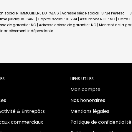
n sociale : IMMOBILIERE DU PALAIS | Adresse siège social : 8 rue Peyresc - 1
 juridique : SARL | Capital social : 18 294 | Assurance RCP : NC |
Carte T
aisse de garantie : NC | Adresse caisse de garantie : NC | Montant de la ga
t financièrement indépendante
ES
LIENS UTILES
Mon compte
es
Nos honoraires
Activité & Entrepôts
Mentions légales
ocaux commerciaux
Politique de confidentialité