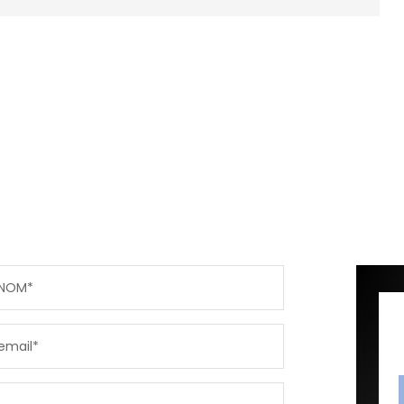
NOM*
email*