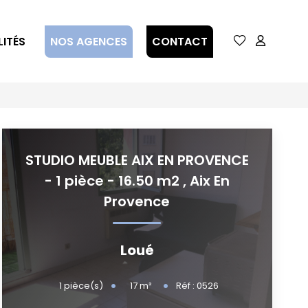
ITÉS
NOS AGENCES
CONTACT
STUDIO MEUBLE AIX EN PROVENCE
- 1 pièce - 16.50 m2
,
Aix En
Provence
Loué
17
m²
1
pièce(s)
Réf :
0526