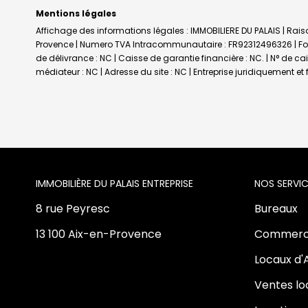
Mentions légales
Affichage des informations légales : IMMOBILIERE DU PALAIS | Raiso
Provence | Numero TVA Intracommunautaire : FR92312496326 | Forme
de délivrance : NC | Caisse de garantie financière : NC. | N° de c
médiateur : NC | Adresse du site : NC |
Entreprise juridiquement e
L'AGENCE
NOS SERVIC
8 rue Peyresc
Bureaux
13 100 Aix-en-Provence
Commerc
Locaux d'
Ventes l