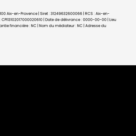
3100 Aix-en-Provence | Siret : 31249632600066 | RCS : Aix-en-
 : CPI13102017000020610 | Date de délivrance : 0000-00-00 | Lieu
rantie financière : NC | Nom du médiateur : NC | Adresse du