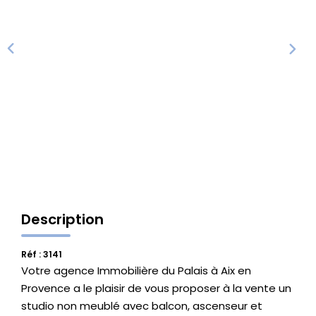
Vente Locaux D'activités
Location Locaux D'activités
ALERTE
ACTUALITÉS
NOS AGENCES
Description
Qui Sommes Nous
Notre Équipe
Réf : 3141
Votre agence Immobilière du Palais à Aix en
Provence a le plaisir de vous proposer à la vente un
CONTACT
studio non meublé avec balcon, ascenseur et