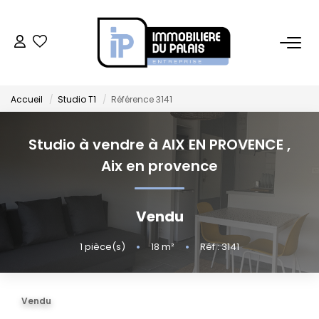
BUREAUX
Accueil
Studio T1
Référence 3141
Bureaux À Vendre
Bureaux À Louer
Studio à vendre à AIX EN PROVENCE
,
Aix en provence
COMMERCES
Vendu
Ventes Locaux Commerciaux
Location Locaux Commerciaux
1
pièce(s)
•
18
m²
•
Réf : 3141
Murs
Vendu
LOCAUX D'ACTIVITÉS