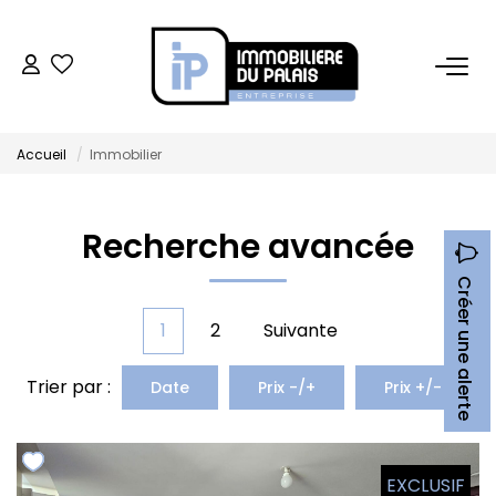
BUREAUX
Accueil
Immobilier
Bureaux À Vendre
Bureaux À Louer
Recherche avancée
COMMERCES
Créer une alerte
1
2
Suivante
Ventes Locaux Commerciaux
Location Locaux Commerciaux
Trier par :
Date
Prix -/+
Prix +/-
Murs
LOCAUX D'ACTIVITÉS
EXCLUSIF