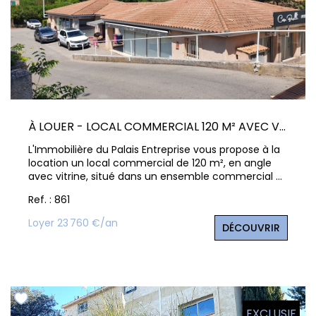
À LOUER - LOCAL COMMERCIAL 120 M² AVEC VITRINE ET PARKINGS
L'Immobilière du Palais Entreprise vous propose à la
location un local commercial de 120 m², en angle
avec vitrine, situé dans un ensemble commercial à
fort passage sur la commune de Ventabren. Le local
Ref. : 861
est divisible en deux espaces : 50 m², 70 m² Plusieurs
places de stationnement disponibles devant le
Loyer 23 760 €/an
DÉCOUVRIR
local. Idéal pour commerce, profession libérale ou
activité de service (hors nuisances). Contactez-
nous pour une visite.
EXCLUSIF