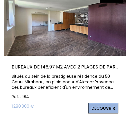
Vente Locaux D'activités
Location Locaux D'activités
ALERTE
ACTUALITÉS
BUREAUX DE 146,97 M2 AVEC 2 PLACES DE PARKING À AIX EN PROVENCE COURS MIRABEAU
NOS AGENCES
Situés au sein de la prestigieuse résidence du 50
Cours Mirabeau, en plein coeur d'Aix-en-Provence,
ces bureaux bénéficient d'un environnement de
Qui Sommes Nous
travail rare alliant adresse de prestige, confort et
Ref. : 914
fonctionnalité. Implantés au 1er étage avec
Notre Équipe
ascenseur, les locaux se développent sur deux
1 280 000 €
DÉCOUVRIR
niveaux en duplex inversé et offrent une
organisation idéale pour une activité libérale, un
CONTACT
cabinet de conseil, une société de services ou un
siège d'entreprise. Dès l'entrée, vous découvrez un