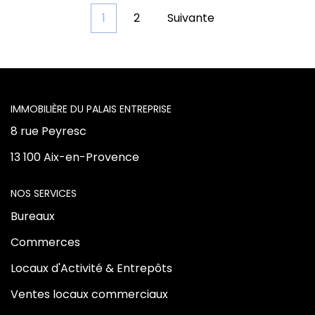
plusieurs bureaux, d'espaces communs ainsi que
1
2
Suivante
d'une cave offrant un espace de stockage
appréciable. À l'extérieur, de nombreuses places de
stationnement privatives facilitent l'accueil des
collaborateurs et des visiteurs. Ce bien conviendra
parfaitement à une entreprise souhaitant installer
son siège social, à une profession libérale, à un
cabinet d'ingénierie ou de conseil, ou encore à
L'AGENCE
toute société recherchant des locaux indépendants
dans un secteur dynamique, à proximité immédiate
8 rue Peyresc
de Cadarache et des principaux axes routiers. Le
bâtiment constitue également une opportunité
13 100 Aix-en-Provence
d'investissement, avec un loyer potentiel de 5 000
€ HT par mois, offrant une rentabilité attractive. Prix
NOS SERVICES
de vente : 600 000 € Pour tout renseignement
complémentaire ou organiser une visite, contactez
Bureaux
L'Immobilière du Palais Entreprise.
Commerces
Locaux d'Activité & Entrepôts
Ventes locaux commerciaux