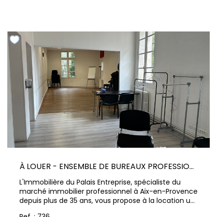
L'ensemble est vendu entièrement loué, avec des
loyers d'environ 500 € par mois par logement,
offrant une rentabilité locative supérieure à 6 %.
L'immeuble ainsi que les appartements sont en bon
état général. Les logements proposent des
configurations fonctionnelles particulièrement
recherchées sur le secteur pour de la location
longue durée. Le logement situé en rez-de-
chaussée bénéficie également d'une terrasse
extérieure. Emplacement central, proche des
commerces, transports, écoles et commodités du
quotidien, tout en profitant d'un environnement
calme. Un investissement locatif clé en main, idéal
pour un investisseur souhaitant bénéficier de
revenus immédiats avec un immeuble déjà occupé.
Contactez nous pour plus d'informations et
organiser une visite.
À LOUER - ENSEMBLE DE BUREAUX PROFESSIONNELS AVEC ASCENSEUR ET CLIM - COURS MIRABEAU,
L'Immobilière du Palais Entreprise, spécialiste du
marché immobilier professionnel à Aix-en-Provence
depuis plus de 35 ans, vous propose à la location un
ensemble de bureaux de standing idéalement situé
Ref. : 736