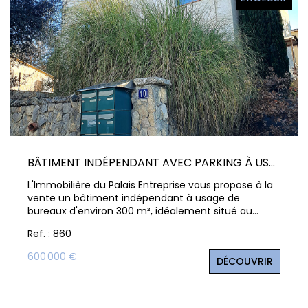
BÂTIMENT INDÉPENDANT AVEC PARKING À USAGE DE BUREAUX ? SAINT-PAUL-LEZ-DURANCE
L'Immobilière du Palais Entreprise vous propose à la
vente un bâtiment indépendant à usage de
bureaux d'environ 300 m², idéalement situé au
coeur de la zone artisanale du Rourabeau à Saint-
Ref. : 860
Paul-lez-Durance, dans un environnement
exclusivement professionnel. Réparti sur plusieurs
600 000 €
DÉCOUVRIR
niveaux, ce bâtiment semi-récent offre des
espaces de travail fonctionnels et lumineux,
facilement modulables selon les besoins de votre
activité. Il est entièrement climatisé et dispose de