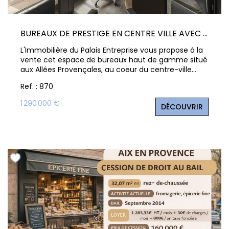
BUREAUX DE PRESTIGE EN CENTRE VILLE AVEC ASCENSEUR ET PARKINGS
L'Immobilière du Palais Entreprise vous propose à la
vente cet espace de bureaux haut de gamme situé
aux Allées Provençales, au coeur du centre-ville
d'Aix-en-Provence. Situé au 1er étage avec
Ref. : 870
ascenseur, ce bien développe 146 m² au sol (104,65
m² Carrez) et comprend 5 bureaux indépendants,
1 290 000 €
DÉCOUVRIR
un espace accueil, 2 sanitaires, une salle d'eau et 2
grandes terrasses exposées sud, lumineuses et au
calme. Les espaces sont modulables, idéals pour
professions libérales, cabinets ou activités tertiaires.
Deux box ouverts complètent les prestations. Une
adresse premium, rare sur le secteur, avec
possibilité d'aménagement en appartement. Les
Allées Provençales , Aix-en-Provence Contactez-
nous pour plus d'informations. Un bien rare
combinant visibilité et confort au coeur de la ville.