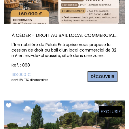
À CÉDER - DROIT AU BAIL LOCAL COMMERCIAL 32 M² - EMPLACEMENT À FORT PASSAGE
L'Immobilière du Palais Entreprise vous propose la
cession de droit au bail d'un local commercial de 32
m² en rez-de-chaussée, situé dans une zone
commerciale dynamique d'Aix-en-Provence, sur un
Ref. : 868
axe très passant avec excellente visibilité.
Environnement commerçant attractif : boucherie,
168 000 €
DÉCOUVRIR
boulangerie, caviste, primeur, tabac. Parking
dont 5% TTC d'honoraires
directement devant les commerces, facilitant
l'accès clientèle. Actuellement exploité en
fromagerie , épicerie fine. Bail en cours depuis
septembre 2014. Loyer : 1 283,33 € HT + 30 €
charges / mois Taxe foncière : 800 € / an Prix de
cession : 168 000 € Dossier complet sur demande.
EXCLUSIF